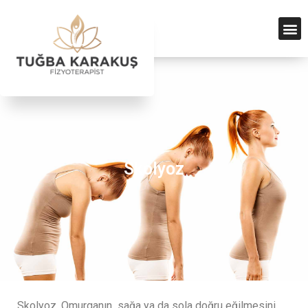
Skolyoz
Skolyoz, Omurganın sağa ya da sola doğru eğilmesini