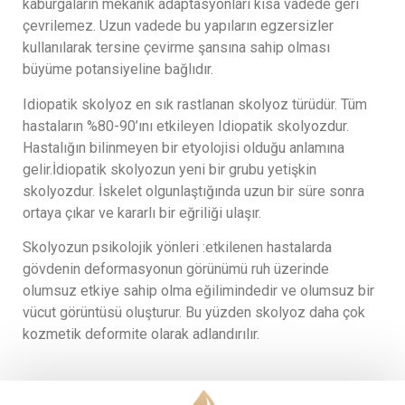
kaburgaların mekanik adaptasyonları kısa vadede geri
çevrilemez. Uzun vadede bu yapıların egzersizler
kullanılarak tersine çevirme şansına sahip olması
büyüme potansiyeline bağlıdır.
Idiopatik skolyoz en sık rastlanan skolyoz türüdür. Tüm
hastaların %80-90’ını etkileyen Idiopatik skolyozdur.
Hastalığın bilinmeyen bir etyolojisi olduğu anlamına
gelir.İdiopatik skolyozun yeni bir grubu yetişkin
skolyozdur. İskelet olgunlaştığında uzun bir süre sonra
ortaya çıkar ve kararlı bir eğriliği ulaşır.
Skolyozun psikolojik yönleri :etkilenen hastalarda
gövdenin deformasyonun görünümü ruh üzerinde
olumsuz etkiye sahip olma eğilimindedir ve olumsuz bir
vücut görüntüsü oluşturur. Bu yüzden skolyoz daha çok
kozmetik deformite olarak adlandırılır.