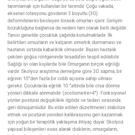
tanımlamak için kullanılan bir terimdir. Çoğu vakada,
eksenel rotasyonu gövdenin 3 boyutlu (3D)
deformitelerini besleyen torasik omurları içerir. Gelişim
bozukluğuna bağlansa da nedeni tam olarak belli değildir.
Tanısı genelde çocukluk çağında konulmaktadır. İlk
belirtileri omuzların ve kalçanın simetrik durmaması ve
hastanın sırtında kabarıklık olmasıdır. Bazen hastalık
çekilen göğüs röntgeninde tesadüfen tespit edilebilir.
Sağlığı iyi olan kişilerde bile Omurganın birçok eğriliği
vardır. Skolyoz araştırma derneğine göre 3D sapma, bir
eğrinin 10°den fazla bir cobb açısına sahip olması
gerekir. Çocuklarda eğrilik 10 °altında bile olsa dönme
yönleri dikkate alınmalıdır. (scoliometre>4°) Fonksiyonel
yönler postüral değişiklikle ilgilidir ve tedavi sırasında
geri dönüşümlüdür. Bu elde edilen düzeltmeleri stabilize
etmek ve postüral yeniden kalibrasyonu geri kazanmak
için yoğun bir terapötik yaklaşıma ihtiyaç duyar. Skolyoz
yapısal bileşenleri esas alarak disklerin, omurgaların,